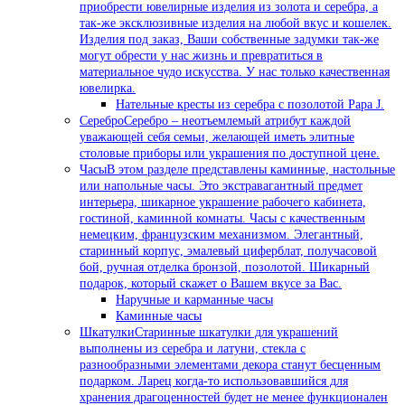
приобрести ювелирные изделия из золота и серебра, а
так-же эксклюзивные изделия на любой вкус и кошелек.
Изделия под заказ, Ваши собственные задумки так-же
могут обрести у нас жизнь и превратиться в
материальное чудо искусства. У нас только качественная
ювелирка.
Нательные кресты из серебра с позолотой Papa J.
Серебро
Серебро – неотъемлемый атрибут каждой
уважающей себя семьи, желающей иметь элитные
столовые приборы или украшения по доступной цене.
Часы
В этом разделе представлены каминные, настольные
или напольные часы. Это экстравагантный предмет
интерьера, шикарное украшение рабочего кабинета,
гостиной, каминной комнаты. Часы с качественным
немецким, французским механизмом. Элегантный,
старинный корпус, эмалевый циферблат, получасовой
бой, ручная отделка бронзой, позолотой. Шикарный
подарок, который скажет о Вашем вкусе за Вас.
Наручные и карманные часы
Каминные часы
Шкатулки
Старинные шкатулки для украшений
выполнены из серебра и латуни, стекла с
разнообразными элементами декора станут бесценным
подарком. Ларец когда-то использовавшийся для
хранения драгоценностей будет не менее функционален