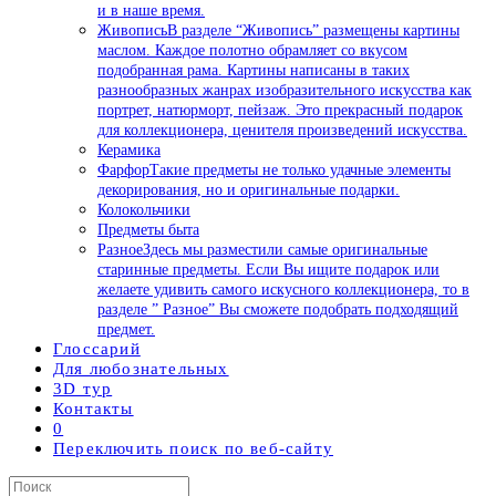
и в наше время.
Живопись
В разделе “Живопись” размещены картины
маслом. Каждое полотно обрамляет со вкусом
подобранная рама. Картины написаны в таких
разнообразных жанрах изобразительного искусства как
портрет, натюрморт, пейзаж. Это прекрасный подарок
для коллекционера, ценителя произведений искусства.
Керамика
Фарфор
Такие предметы не только удачные элементы
декорирования, но и оригинальные подарки.
Колокольчики
Предметы быта
Разное
Здесь мы разместили самые оригинальные
старинные предметы. Если Вы ищите подарок или
желаете удивить самого искусного коллекционера, то в
разделе ” Разное” Вы сможете подобрать подходящий
предмет.
Глоссарий
Для любознательных
3D тур
Контакты
0
Переключить поиск по веб-сайту