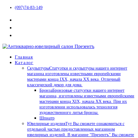
(097)74-83-149
Главная
Каталог
Скульптуры
Статуэтки и скульптуры нашего интернет
магазина изготовлены известными европейскими
мастерами конца IXX, начала XX века. Отличный
классический декор для дома.
Бронза
Бронзовые статуэтки нашего интернет
магазина, изготовлены известными европейскими
мастерами конца XIX, начала XX века. При их
изготовлении использовалась технология
художественного литья бронзы.
Шпиатр
Ювелирные изделия
Тут Вы сможете ознакомиться с
отдельной частью предоставленных магазином
ювелирных изделий. В магазине “Презентъ” Вы сможете