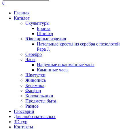
0
Главная
Каталог
Скульптуры
Бронза
Шпиатр
Ювелирные изделия
Нательные кресты из серебра с позолотой
Papa J.
Серебро
Часы
Наручные и карманные часы
Каминные часы
Шкатулки
Живопись
Керамика
Фарфор
Колокольчики
Предметы быта
Разное
Глоссарий
Для любознательных
3D тур
Контакты