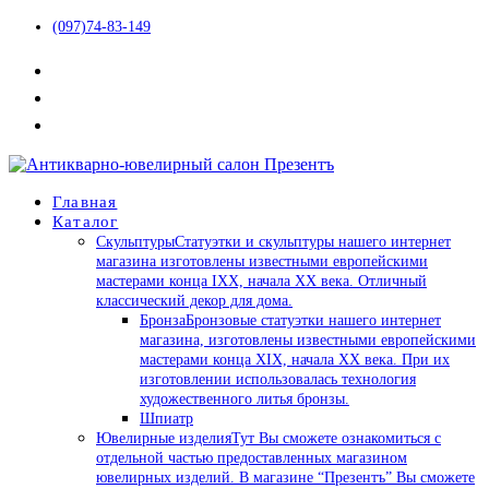
(097)74-83-149
Главная
Каталог
Скульптуры
Статуэтки и скульптуры нашего интернет
магазина изготовлены известными европейскими
мастерами конца IXX, начала XX века. Отличный
классический декор для дома.
Бронза
Бронзовые статуэтки нашего интернет
магазина, изготовлены известными европейскими
мастерами конца XIX, начала XX века. При их
изготовлении использовалась технология
художественного литья бронзы.
Шпиатр
Ювелирные изделия
Тут Вы сможете ознакомиться с
отдельной частью предоставленных магазином
ювелирных изделий. В магазине “Презентъ” Вы сможете