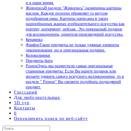
и в наше время.
Живопись
В разделе “Живопись” размещены картины
маслом. Каждое полотно обрамляет со вкусом
подобранная рама. Картины написаны в таких
разнообразных жанрах изобразительного искусства как
портрет, натюрморт, пейзаж. Это прекрасный подарок
для коллекционера, ценителя произведений искусства.
Керамика
Фарфор
Такие предметы не только удачные элементы
декорирования, но и оригинальные подарки.
Колокольчики
Предметы быта
Разное
Здесь мы разместили самые оригинальные
старинные предметы. Если Вы ищите подарок или
желаете удивить самого искусного коллекционера, то в
разделе ” Разное” Вы сможете подобрать подходящий
предмет.
Глоссарий
Для любознательных
3D тур
Контакты
0
Переключить поиск по веб-сайту