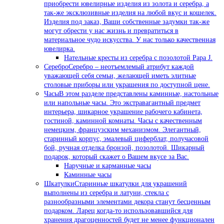
приобрести ювелирные изделия из золота и серебра, а
так-же эксклюзивные изделия на любой вкус и кошелек.
Изделия под заказ, Ваши собственные задумки так-же
могут обрести у нас жизнь и превратиться в
материальное чудо искусства. У нас только качественная
ювелирка.
Нательные кресты из серебра с позолотой Papa J.
Серебро
Серебро – неотъемлемый атрибут каждой
уважающей себя семьи, желающей иметь элитные
столовые приборы или украшения по доступной цене.
Часы
В этом разделе представлены каминные, настольные
или напольные часы. Это экстравагантный предмет
интерьера, шикарное украшение рабочего кабинета,
гостиной, каминной комнаты. Часы с качественным
немецким, французским механизмом. Элегантный,
старинный корпус, эмалевый циферблат, получасовой
бой, ручная отделка бронзой, позолотой. Шикарный
подарок, который скажет о Вашем вкусе за Вас.
Наручные и карманные часы
Каминные часы
Шкатулки
Старинные шкатулки для украшений
выполнены из серебра и латуни, стекла с
разнообразными элементами декора станут бесценным
подарком. Ларец когда-то использовавшийся для
хранения драгоценностей будет не менее функционален