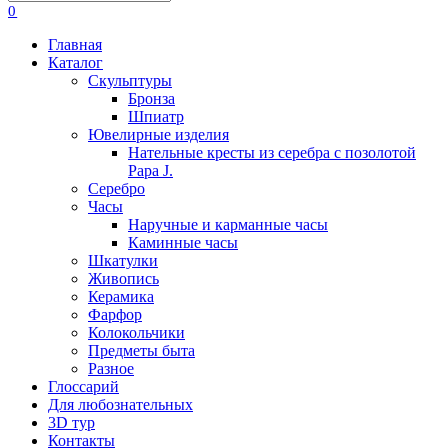
0
Главная
Каталог
Скульптуры
Бронза
Шпиатр
Ювелирные изделия
Нательные кресты из серебра с позолотой
Papa J.
Серебро
Часы
Наручные и карманные часы
Каминные часы
Шкатулки
Живопись
Керамика
Фарфор
Колокольчики
Предметы быта
Разное
Глоссарий
Для любознательных
3D тур
Контакты