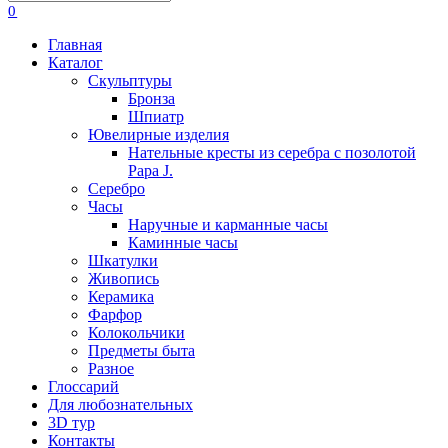
0
Главная
Каталог
Скульптуры
Бронза
Шпиатр
Ювелирные изделия
Нательные кресты из серебра с позолотой
Papa J.
Серебро
Часы
Наручные и карманные часы
Каминные часы
Шкатулки
Живопись
Керамика
Фарфор
Колокольчики
Предметы быта
Разное
Глоссарий
Для любознательных
3D тур
Контакты