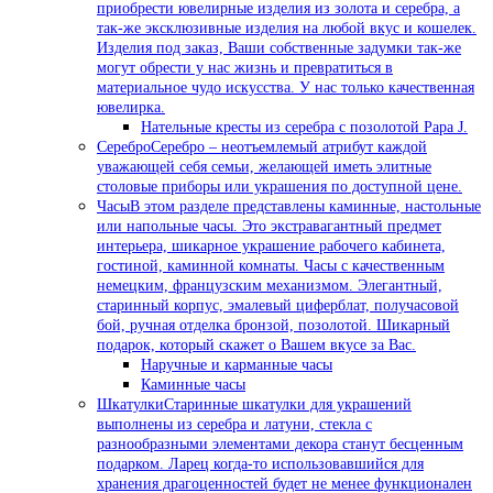
приобрести ювелирные изделия из золота и серебра, а
так-же эксклюзивные изделия на любой вкус и кошелек.
Изделия под заказ, Ваши собственные задумки так-же
могут обрести у нас жизнь и превратиться в
материальное чудо искусства. У нас только качественная
ювелирка.
Нательные кресты из серебра с позолотой Papa J.
Серебро
Серебро – неотъемлемый атрибут каждой
уважающей себя семьи, желающей иметь элитные
столовые приборы или украшения по доступной цене.
Часы
В этом разделе представлены каминные, настольные
или напольные часы. Это экстравагантный предмет
интерьера, шикарное украшение рабочего кабинета,
гостиной, каминной комнаты. Часы с качественным
немецким, французским механизмом. Элегантный,
старинный корпус, эмалевый циферблат, получасовой
бой, ручная отделка бронзой, позолотой. Шикарный
подарок, который скажет о Вашем вкусе за Вас.
Наручные и карманные часы
Каминные часы
Шкатулки
Старинные шкатулки для украшений
выполнены из серебра и латуни, стекла с
разнообразными элементами декора станут бесценным
подарком. Ларец когда-то использовавшийся для
хранения драгоценностей будет не менее функционален