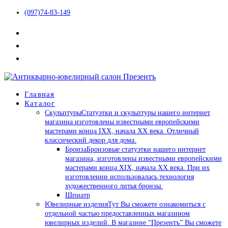
(097)74-83-149
Главная
Каталог
Скульптуры
Статуэтки и скульптуры нашего интернет
магазина изготовлены известными европейскими
мастерами конца IXX, начала XX века. Отличный
классический декор для дома.
Бронза
Бронзовые статуэтки нашего интернет
магазина, изготовлены известными европейскими
мастерами конца XIX, начала XX века. При их
изготовлении использовалась технология
художественного литья бронзы.
Шпиатр
Ювелирные изделия
Тут Вы сможете ознакомиться с
отдельной частью предоставленных магазином
ювелирных изделий. В магазине “Презентъ” Вы сможете