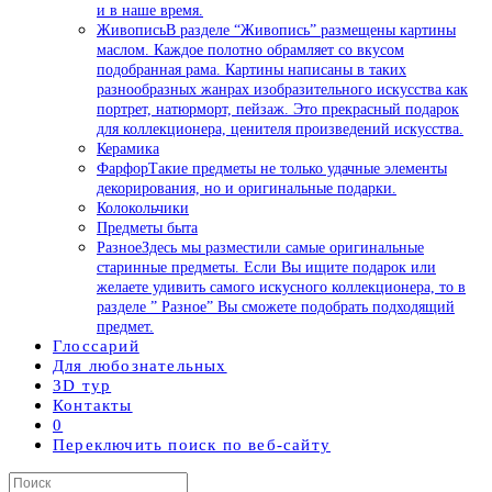
и в наше время.
Живопись
В разделе “Живопись” размещены картины
маслом. Каждое полотно обрамляет со вкусом
подобранная рама. Картины написаны в таких
разнообразных жанрах изобразительного искусства как
портрет, натюрморт, пейзаж. Это прекрасный подарок
для коллекционера, ценителя произведений искусства.
Керамика
Фарфор
Такие предметы не только удачные элементы
декорирования, но и оригинальные подарки.
Колокольчики
Предметы быта
Разное
Здесь мы разместили самые оригинальные
старинные предметы. Если Вы ищите подарок или
желаете удивить самого искусного коллекционера, то в
разделе ” Разное” Вы сможете подобрать подходящий
предмет.
Глоссарий
Для любознательных
3D тур
Контакты
0
Переключить поиск по веб-сайту