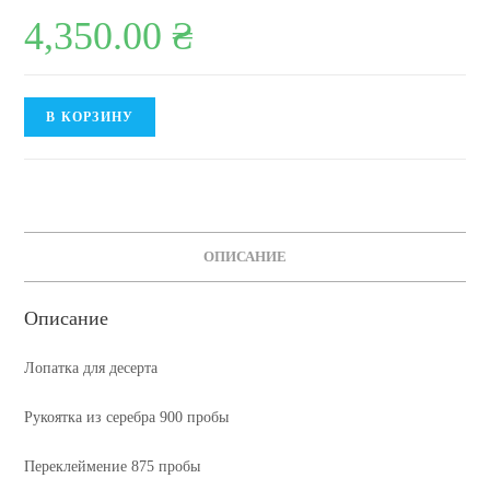
4,350.00
₴
Количество
В КОРЗИНУ
товара
Лопатка
для
десерта
ОПИСАНИЕ
Описание
Лопатка для десерта
Рукоятка из серебра 900 пробы
Переклеймение 875 пробы