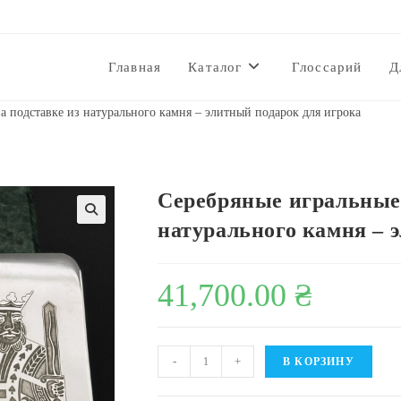
Главная
Каталог
Глоссарий
Д
а подставке из натурального камня – элитный подарок для игрока
Серебряные игральные 
натурального камня – 
🔍
41,700.00
₴
Количество
-
+
В КОРЗИНУ
товара
Серебряные