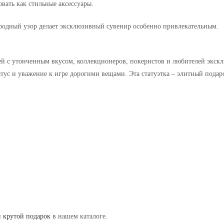
вать как стильные аксессуары.
иродный узор делает эксклюзивный сувенир особенно привлекательным.
юдей с утонченным вкусом, коллекционеров, покеристов и любителей экс
тус и уважение к игре дорогими вещами. Эта статуэтка – элитный пода
и
крутой подарок
в нашем каталоге.