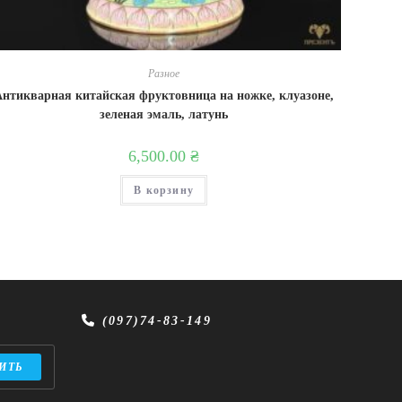
Разное
Антикварная китайская фруктовница на ножке, клуазоне,
зеленая эмаль, латунь
6,500.00
₴
В корзину
и
(097)74-83-149
ИТЬ