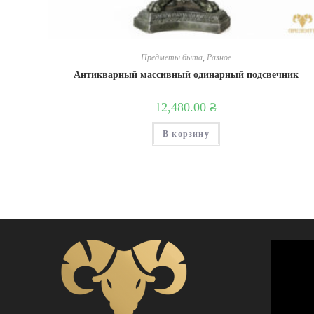
Предметы быта
,
Разное
Антикварный массивный одинарный подсвечник
12,480.00
₴
В корзину