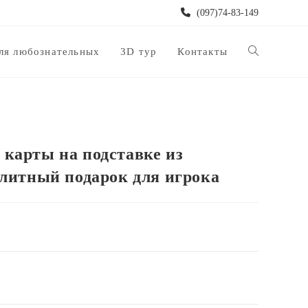
(097)74-83-149
Переключить
ля любознательных
3D тур
Контакты
поиск
карты на подставке из
по
элитный подарок для игрока
веб-
сайту