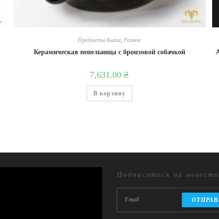
Предметы быта
,
Разное
Керамическая пепельница с бронзовой собачкой
7,631.00
₴
В корзину
Подписаться на новост
ОТПРАВ