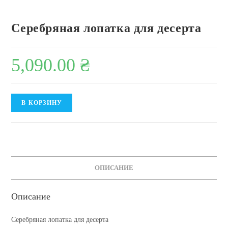
Серебряная лопатка для десерта
5,090.00
₴
Количество
В КОРЗИНУ
товара
Серебряная
лопатка
для
десерта
ОПИСАНИЕ
Описание
Серебряная лопатка для десерта